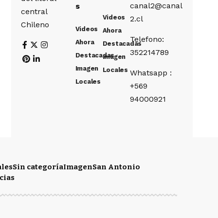
canal2@canal
s
central
Videos
2.cl
Chileno
Videos
Ahora
Telefono:
Ahora
Destacadas
352214789
Destacadas
Imagen
Imagen
Locales
Whatsapp :
Locales
+569
94000921
ales
Sin categoría
Imagen
San Antonio
cias