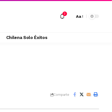
2
Aa
M
Chilena Solo Éxitos
Comparte