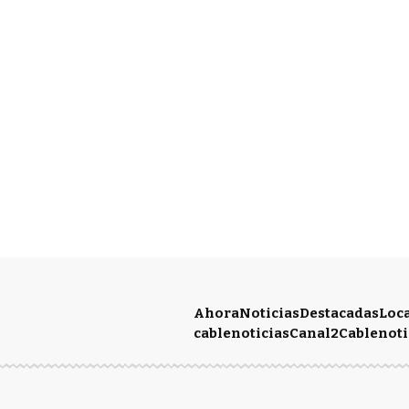
Ahora
Noticias
Destacadas
Loc
cablenoticias
Canal2
Cablenoti