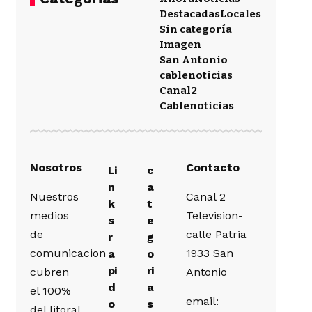
Destacadas
Locales
Sin categoría
Imagen
San Antonio
cablenoticias
Canal2
Cablenoticias
Nosotros
Contacto
Li
c
n
a
Nuestros
Canal 2
k
t
medios
Television-
s
e
de
calle Patria
r
g
comunicacion
1933 San
a
o
pi
ri
cubren
Antonio
d
a
el 100%
email:
o
s
del litoral