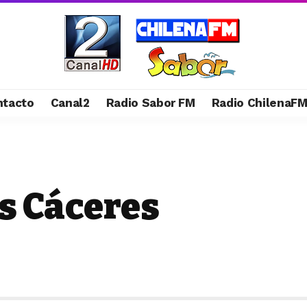
ntacto
Canal2
Radio Sabor FM
Radio ChilenaF
és Cáceres