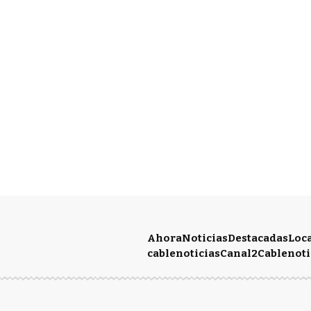
Ahora
Noticias
Destacadas
Loc
cablenoticias
Canal2
Cablenoti