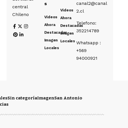
canal2@canal
s
central
Videos
2.cl
Chileno
Videos
Ahora
Telefono:
Ahora
Destacadas
352214789
Destacadas
Imagen
Imagen
Locales
Whatsapp :
Locales
+569
94000921
ales
Sin categoría
Imagen
San Antonio
cias