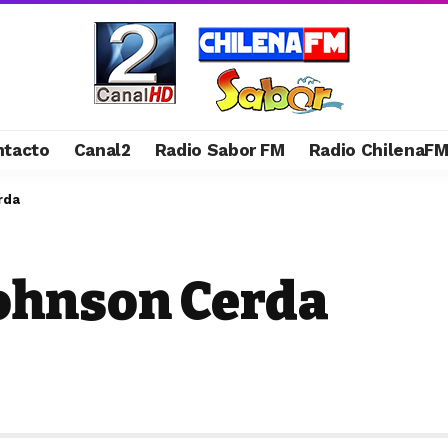
ntacto
Canal2
Radio Sabor FM
Radio ChilenaF
rda
Johnson Cerda