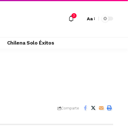
3
Aa
M
Chilena Solo Éxitos
Comparte