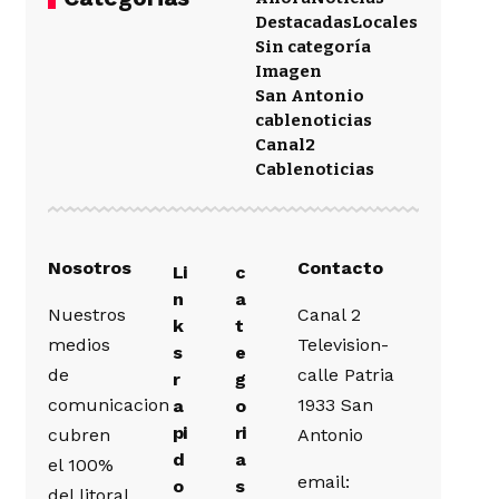
Destacadas
Locales
Sin categoría
Imagen
San Antonio
cablenoticias
Canal2
Cablenoticias
Nosotros
Contacto
Li
c
n
a
Nuestros
Canal 2
k
t
medios
Television-
s
e
de
calle Patria
r
g
comunicacion
1933 San
a
o
pi
ri
cubren
Antonio
d
a
el 100%
email:
o
s
del litoral