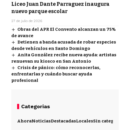
Liceo Juan Dante Parraguez inaugura
nuevo parque escolar
27 de julio de 2026
Obras del APR El Convento alcanzan un 75%
de avance
Detienen a banda acusada de robar especies
desde vehículos en Santo Domingo
Anita González recibe nueva ayuda: artistas
renuevan su kiosco en San Antonio
Crisis de pánico: cómo reconocerlas,
enfrentarlas y cuándo buscar ayuda
profesional
Categorias
Ahora
Noticias
Destacadas
Locales
Sin categoría
Im