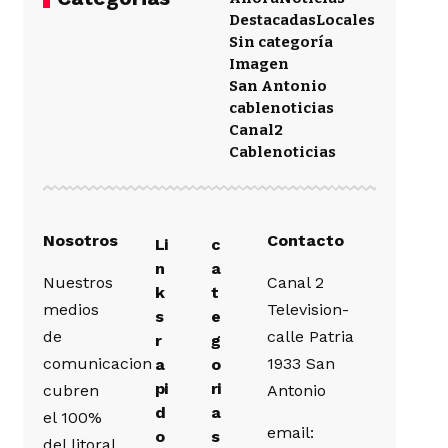
Destacadas
Locales
Sin categoría
Imagen
San Antonio
cablenoticias
Canal2
Cablenoticias
Nosotros
Contacto
Li
c
n
a
Nuestros
Canal 2
k
t
medios
Television-
s
e
de
calle Patria
r
g
comunicacion
1933 San
a
o
pi
ri
cubren
Antonio
d
a
el 100%
email:
o
s
del litoral