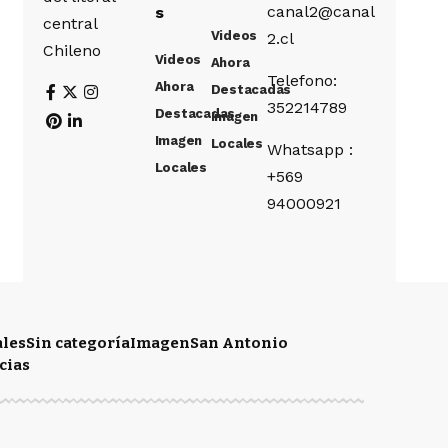
canal2@canal
s
central
Videos
2.cl
Chileno
Videos
Ahora
Telefono:
Ahora
Destacadas
352214789
Destacadas
Imagen
Imagen
Locales
Whatsapp :
Locales
+569
94000921
ales
Sin categoría
Imagen
San Antonio
cias