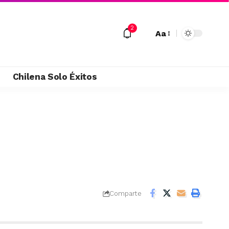
2
Aa
M
Chilena Solo Éxitos
Comparte