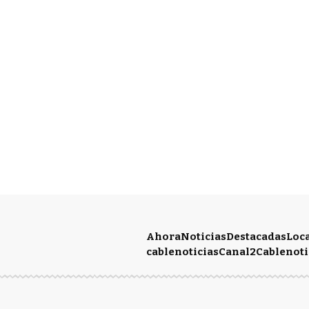
Ahora
Noticias
Destacadas
Loc
cablenoticias
Canal2
Cablenoti