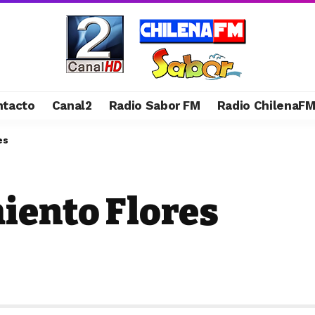
ntacto
Canal2
Radio Sabor FM
Radio ChilenaF
es
iento Flores