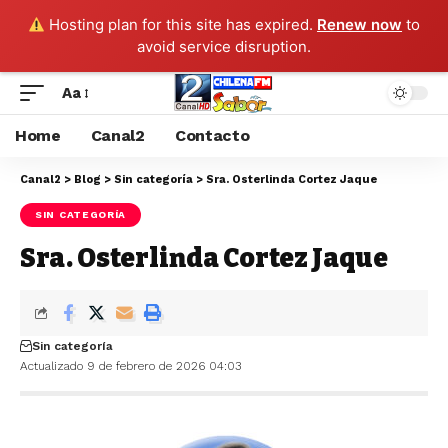
Hosting plan for this site has expired.
Renew now
to
avoid service disruption.
Aa
Home
Canal2
Contacto
Canal2
>
Blog
>
Sin categoría
>
Sra. Osterlinda Cortez Jaque
SIN CATEGORÍA
Sra. Osterlinda Cortez Jaque
Sin categoría
Actualizado 9 de febrero de 2026 04:03