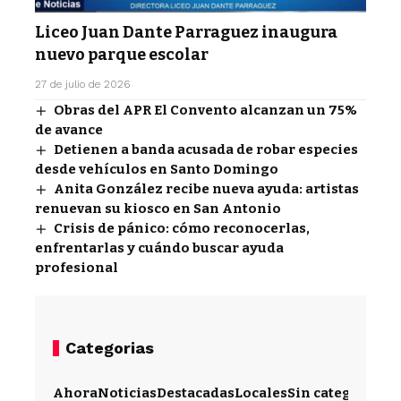
Liceo Juan Dante Parraguez inaugura
nuevo parque escolar
27 de julio de 2026
Obras del APR El Convento alcanzan un 75%
de avance
Detienen a banda acusada de robar especies
desde vehículos en Santo Domingo
Anita González recibe nueva ayuda: artistas
renuevan su kiosco en San Antonio
Crisis de pánico: cómo reconocerlas,
enfrentarlas y cuándo buscar ayuda
profesional
Categorias
Ahora
Noticias
Destacadas
Locales
Sin categoría
Im