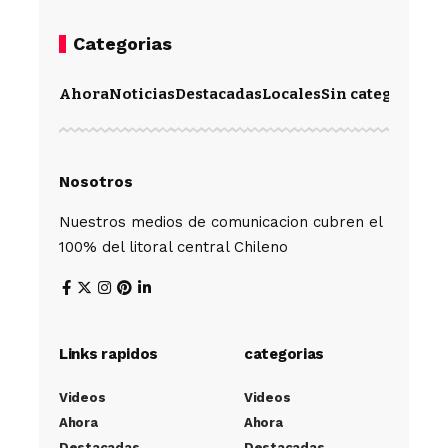
Categorias
Ahora
Noticias
Destacadas
Locales
Sin categoría
Im
Nosotros
Nuestros medios de comunicacion cubren el
100% del litoral central Chileno
Links rapidos
categorias
Videos
Videos
Ahora
Ahora
Destacadas
Destacadas