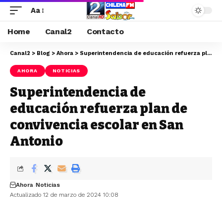
Aa
Home
Canal2
Contacto
Canal2
>
Blog
>
Ahora
>
Superintendencia de educación refuerza plan de convivencia escolar en San Antonio
AHORA
NOTICIAS
Superintendencia de
educación refuerza plan de
convivencia escolar en San
Antonio
Ahora
Noticias
Actualizado 12 de marzo de 2024 10:08