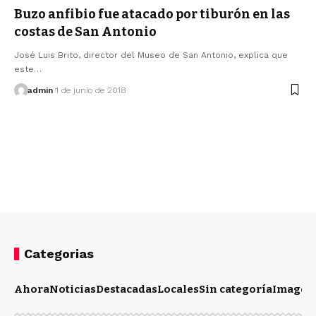
Buzo anfibio fue atacado por tiburón en las
costas de San Antonio
José Luis Brito, director del Museo de San Antonio, explica que
este…
admin
1 de junio de 2018
Categorias
Ahora
Noticias
Destacadas
Locales
Sin categoría
Imagen