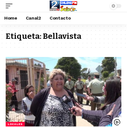
Home
Canal2
Contacto
Etiqueta:
Bellavista
LOCALES