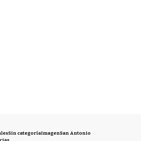
ales
Sin categoría
Imagen
San Antonio
cias