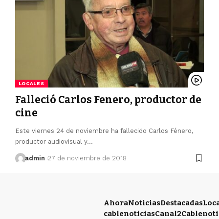
LOCALES
Falleció Carlos Fenero, productor de
cine
Este viernes 24 de noviembre ha fallecido Carlos Fénero,
productor audiovisual y…
admin
27 de noviembre de 2018
Ahora
Noticias
Destacadas
Loc
cablenoticias
Canal2
Cablenoti