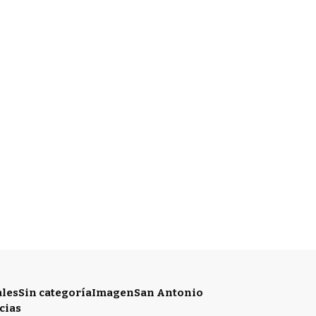
ales
Sin categoría
Imagen
San Antonio
cias