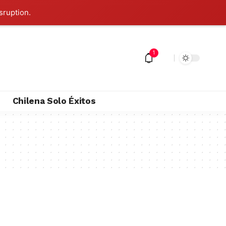
sruption.
1
M
Chilena Solo Éxitos