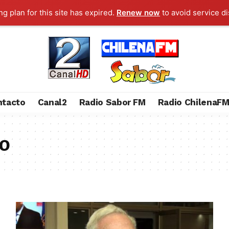
g plan for this site has expired.
Renew now
to avoid service di
ntacto
Canal2
Radio Sabor FM
Radio ChilenaF
ro