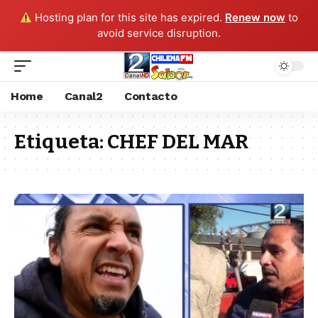
Hosting plan for this site has expired.
Renew now
to
avoid service disruption.
Home
Canal2
Contacto
Etiqueta:
CHEF DEL MAR