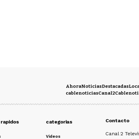
Ahora
Noticias
Destacadas
Loc
cablenoticias
Canal2
Cablenoti
Contacto
 rapidos
categorias
Canal 2 Televi
s
Videos