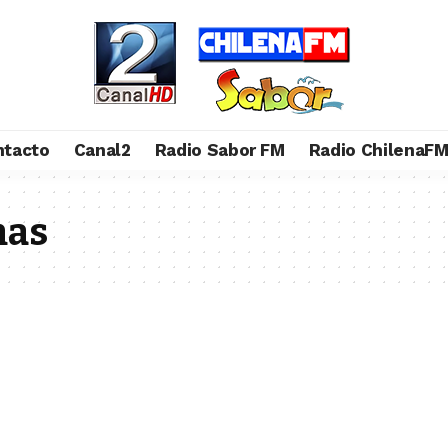
ntacto
Canal2
Radio Sabor FM
Radio ChilenaF
mas