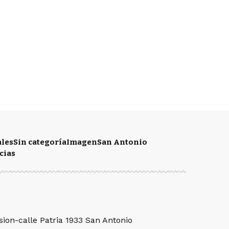
ales
Sin categoría
Imagen
San Antonio
cias
sion-calle Patria 1933 San Antonio