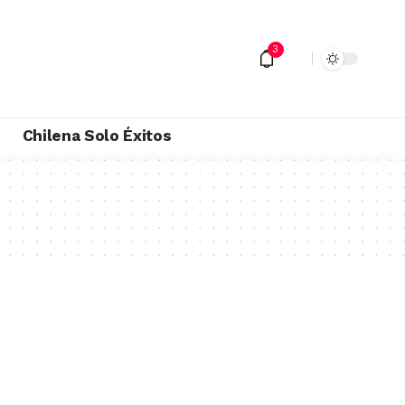
3
M
Chilena Solo Éxitos