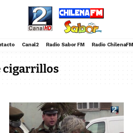
ntacto
Canal2
Radio Sabor FM
Radio ChilenaF
cigarrillos