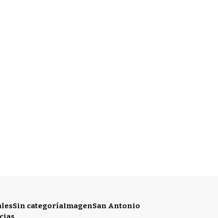
ales
Sin categoría
Imagen
San Antonio
cias