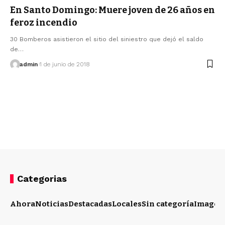
En Santo Domingo: Muere joven de 26 años en
feroz incendio
30 Bomberos asistieron el sitio del siniestro que dejó el saldo
de…
admin
1 de junio de 2018
Categorias
Ahora
Noticias
Destacadas
Locales
Sin categoría
Imagen