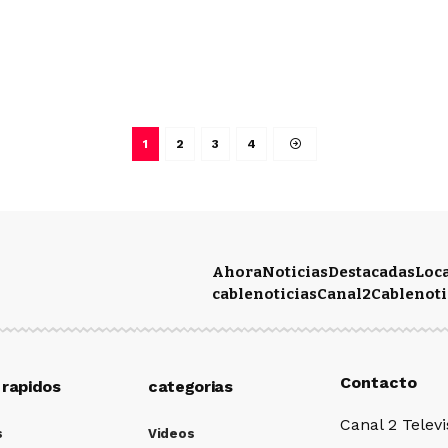
1
2
3
4
Ahora
Noticias
Destacadas
Loc
cablenoticias
Canal2
Cablenoti
Contacto
 rapidos
categorias
Canal 2 Televi
s
Videos