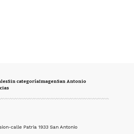
ales
Sin categoría
Imagen
San Antonio
cias
sion-calle Patria 1933 San Antonio