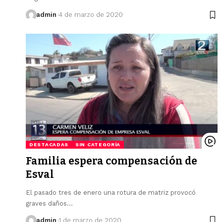
admin
4 de marzo de 2020
DESTACADAS
SIN CATEGORÍA
Familia espera compensación de
Esval
El pasado tres de enero una rotura de matriz provocó
graves daños…
admin
1 de marzo de 2020