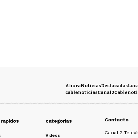
Ahora
Noticias
Destacadas
Loc
cablenoticias
Canal2
Cablenoti
Contacto
 rapidos
categorias
Canal 2 Televi
s
Videos