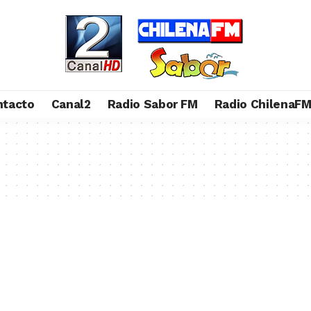
ntacto
Canal2
Radio Sabor FM
Radio ChilenaF