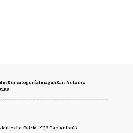
ales
Sin categoría
Imagen
San Antonio
cias
sion-calle Patria 1933 San Antonio