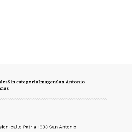
ales
Sin categoría
Imagen
San Antonio
cias
sion-calle Patria 1933 San Antonio