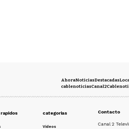
Ahora
Noticias
Destacadas
Loc
cablenoticias
Canal2
Cablenoti
Contacto
 rapidos
categorias
Canal 2 Televi
s
Videos