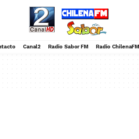
ntacto
Canal2
Radio Sabor FM
Radio ChilenaF