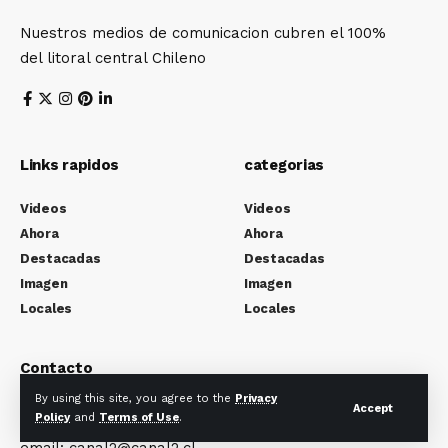
Nuestros medios de comunicacion cubren el 100%
del litoral central Chileno
Links rapidos
categorias
Videos
Videos
Ahora
Ahora
Destacadas
Destacadas
Imagen
Imagen
Locales
Locales
Contacto
By using this site, you agree to the
Privacy
Canal 2 Television-calle Patria 1933 San Antonio
Accept
Policy
and
Terms of Use
.
email: canal2@canal2.cl