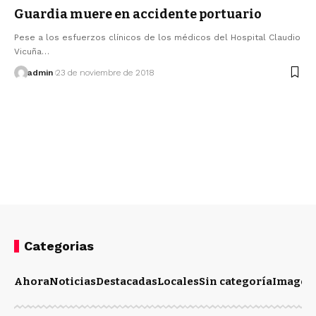
Guardia muere en accidente portuario
Pese a los esfuerzos clínicos de los médicos del Hospital Claudio
Vicuña…
admin
23 de noviembre de 2018
Categorias
Ahora
Noticias
Destacadas
Locales
Sin categoría
Imagen