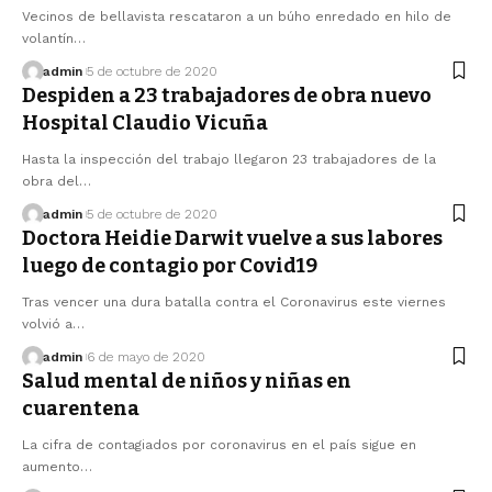
Vecinos de bellavista rescataron a un búho enredado en hilo de
volantín…
admin
5 de octubre de 2020
Despiden a 23 trabajadores de obra nuevo
Hospital Claudio Vicuña
Hasta la inspección del trabajo llegaron 23 trabajadores de la
obra del…
admin
5 de octubre de 2020
Doctora Heidie Darwit vuelve a sus labores
luego de contagio por Covid19
Tras vencer una dura batalla contra el Coronavirus este viernes
volvió a…
admin
6 de mayo de 2020
Salud mental de niños y niñas en
cuarentena
La cifra de contagiados por coronavirus en el país sigue en
aumento…