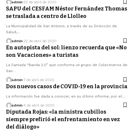
admin
22 de abril de 2020
SAPU del CESFAM Néstor Fernández Thomas
se traslada a centro de Llolleo
La Municipalidad de San Antonio, a través de su Dirección de
Salud,…
admin
22 de abril de 2020
En autopista del sol: lienzo recuerda que «No
son Vacaciones» a turistas
La llamada “Banda 2.0” que conforma un grupo de Colectiveros de
San…
admin
7 de abril de 2020
Dos nuevos casos de COVID-19 en la provincia
La información fue dada a conocer, en su último informe, por el…
admin
4 de abril de 2020
Diputada Rojas: «la ministra cubillos
siempre prefirió el enfrentamiento en vez
del diálogo»