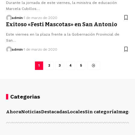
Durante la jornada de este viernes, la ministra de educación
Marcela Cubillos…
admin
1 de marzo de 2020
Exitoso «Festi Mascotas» en San Antonio
Este viernes en la plaza frente a la Gobernación Provincial de
San…
admin
1 de marzo de 2020
1
2
3
4
5
Categorias
Ahora
Noticias
Destacadas
Locales
Sin categoría
Imagen