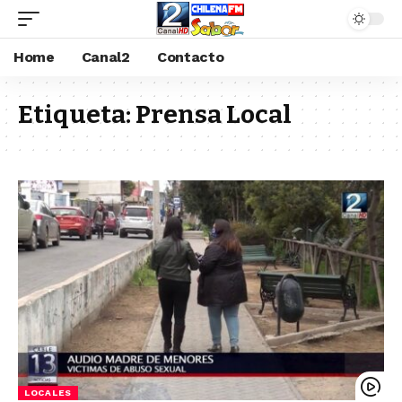
Home
Canal2
Contacto
Etiqueta:
Prensa Local
LOCALES