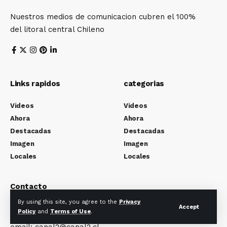
Nuestros medios de comunicacion cubren el 100%
del litoral central Chileno
Links rapidos
categorias
Videos
Videos
Ahora
Ahora
Destacadas
Destacadas
Imagen
Imagen
Locales
Locales
Contacto
By using this site, you agree to the
Privacy
Canal 2 Television-calle Patria 1933 San Antonio
Accept
Policy
and
Terms of Use
.
email: canal2@canal2.cl