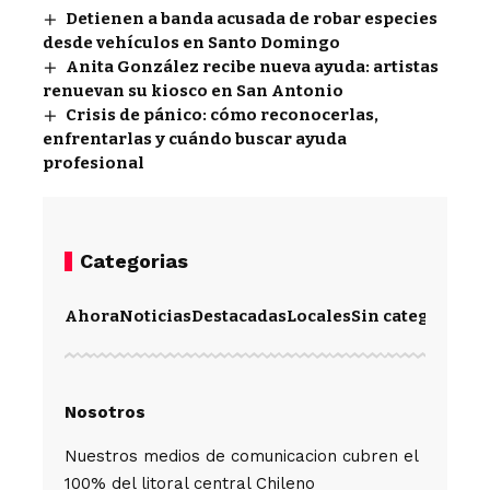
Detienen a banda acusada de robar especies
desde vehículos en Santo Domingo
Anita González recibe nueva ayuda: artistas
renuevan su kiosco en San Antonio
Crisis de pánico: cómo reconocerlas,
enfrentarlas y cuándo buscar ayuda
profesional
Categorias
Ahora
Noticias
Destacadas
Locales
Sin categoría
Im
Nosotros
Nuestros medios de comunicacion cubren el
100% del litoral central Chileno