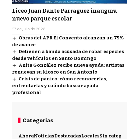
Liceo Juan Dante Parraguez inaugura
nuevo parque escolar
27 de julio de 2026
Obras del APR El Convento alcanzan un 75%
de avance
Detienen a banda acusada de robar especies
desde vehículos en Santo Domingo
Anita González recibe nueva ayuda: artistas
renuevan su kiosco en San Antonio
Crisis de pánico: cómo reconocerlas,
enfrentarlas y cuándo buscar ayuda
profesional
Categorias
Ahora
Noticias
Destacadas
Locales
Sin categoría
Im