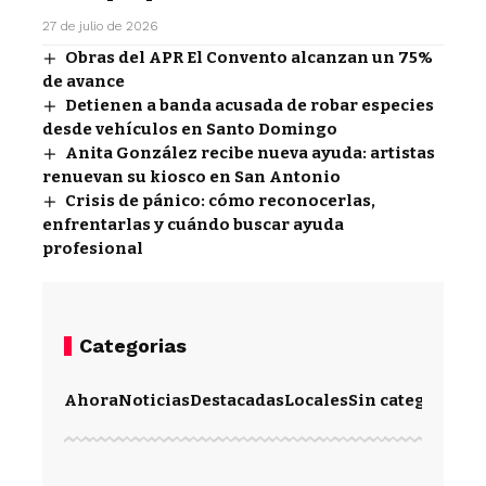
27 de julio de 2026
Obras del APR El Convento alcanzan un 75%
de avance
Detienen a banda acusada de robar especies
desde vehículos en Santo Domingo
Anita González recibe nueva ayuda: artistas
renuevan su kiosco en San Antonio
Crisis de pánico: cómo reconocerlas,
enfrentarlas y cuándo buscar ayuda
profesional
Categorias
Ahora
Noticias
Destacadas
Locales
Sin categoría
Im