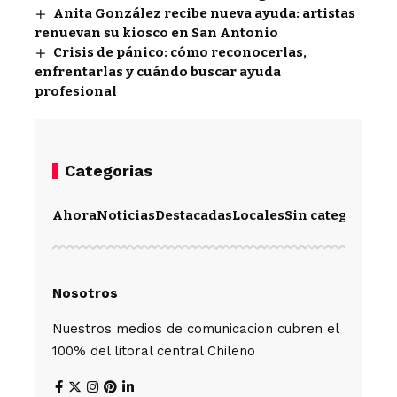
Anita González recibe nueva ayuda: artistas
renuevan su kiosco en San Antonio
Crisis de pánico: cómo reconocerlas,
enfrentarlas y cuándo buscar ayuda
profesional
Categorias
Ahora
Noticias
Destacadas
Locales
Sin categoría
Im
Nosotros
Nuestros medios de comunicacion cubren el
100% del litoral central Chileno