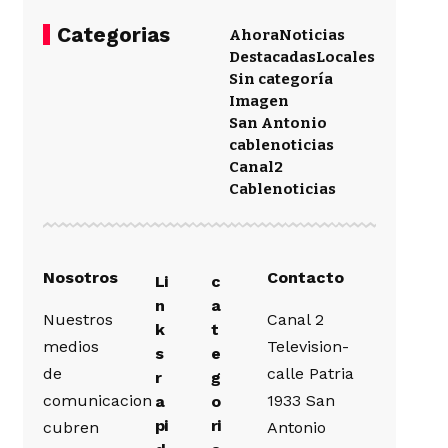
Categorias
Ahora
Noticias
Destacadas
Locales
Sin categoría
Imagen
San Antonio
cablenoticias
Canal2
Cablenoticias
Nosotros
Contacto
Li
c
n
a
Nuestros
Canal 2
k
t
medios
Television-
s
e
de
calle Patria
r
g
comunicacion
1933 San
a
o
pi
ri
cubren
Antonio