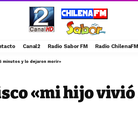
ntacto
Canal2
Radio Sabor FM
Radio ChilenaF
 5 minutos y lo dejaron morir»
sco «mi hijo vivió