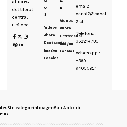
d
a
el 100%
email:
o
s
del litoral
canal2@canal
s
central
Videos
2.cl
Chileno
Videos
Ahora
Telefono:
Ahora
Destacadas
352214789
Destacadas
Imagen
Imagen
Locales
Whatsapp :
Locales
+569
94000921
ales
Sin categoría
Imagen
San Antonio
cias