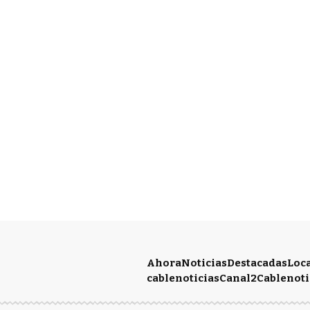
Ahora
Noticias
Destacadas
Loc
cablenoticias
Canal2
Cablenoti