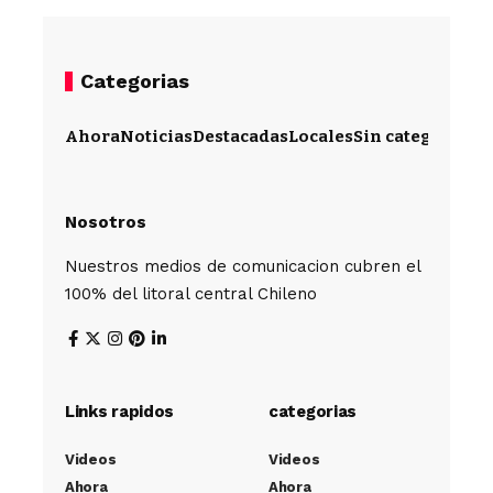
Categorias
Ahora
Noticias
Destacadas
Locales
Sin categoría
Im
Nosotros
Nuestros medios de comunicacion cubren el
100% del litoral central Chileno
Links rapidos
categorias
Videos
Videos
Ahora
Ahora