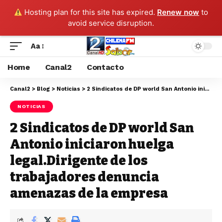
Hosting plan for this site has expired.
Renew now
to
avoid service disruption.
Aa
Home
Canal2
Contacto
Canal2
>
Blog
>
Noticias
>
2 Sindicatos de DP world San Antonio iniciaron huelga legal.Dirigente de los trabajadores denuncia amenazas de la empresa
NOTICIAS
2 Sindicatos de DP world San
Antonio iniciaron huelga
legal.Dirigente de los
trabajadores denuncia
amenazas de la empresa