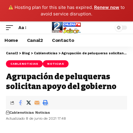
Hosting plan for this site has expired.
Renew now
to
avoid service disruption.
Aa
Home
Canal2
Contacto
Canal2
>
Blog
>
Cablenoticias
>
Agrupación de peluqueras solicitan apoyo del gobierno
CABLENOTICIAS
NOTICIAS
Agrupación de peluqueras
solicitan apoyo del gobierno
Cablenoticias
Noticias
Actualizado 8 de junio de 2021 17:48