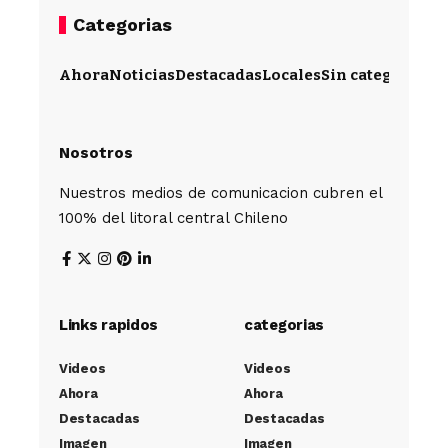
Categorias
Ahora
Noticias
Destacadas
Locales
Sin categoría
Im
Nosotros
Nuestros medios de comunicacion cubren el
100% del litoral central Chileno
Links rapidos
categorias
Videos
Videos
Ahora
Ahora
Destacadas
Destacadas
Imagen
Imagen