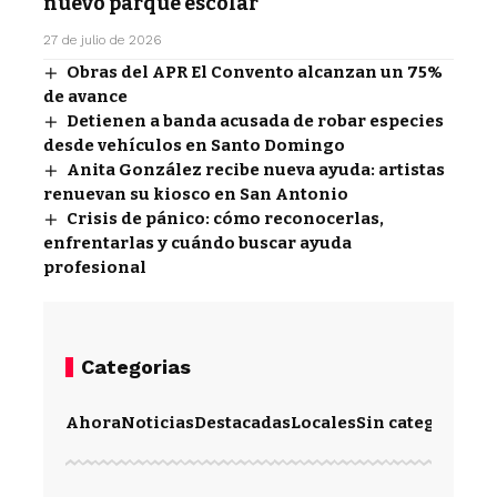
nuevo parque escolar
27 de julio de 2026
Obras del APR El Convento alcanzan un 75%
de avance
Detienen a banda acusada de robar especies
desde vehículos en Santo Domingo
Anita González recibe nueva ayuda: artistas
renuevan su kiosco en San Antonio
Crisis de pánico: cómo reconocerlas,
enfrentarlas y cuándo buscar ayuda
profesional
Categorias
Ahora
Noticias
Destacadas
Locales
Sin categoría
Im