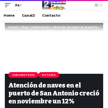
Aa
Home
Canal2
Contacto
Canal2
>
Blog
>
Cablenoticias
>
Atención de naves en el puerto de San Antonio creció en noviembre un 12%
CABLENOTICIAS
NOTICIAS
Atención de naves en el
puerto de San Antonio creció
en noviembre un 12%