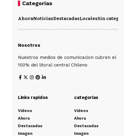
Categorias
Ahora
Noticias
Destacadas
Locales
Sin categoría
Im
Nosotros
Nuestros medios de comunicacion cubren el
100% del litoral central Chileno
Links rapidos
categorias
Videos
Videos
Ahora
Ahora
Destacadas
Destacadas
Imagen
Imagen