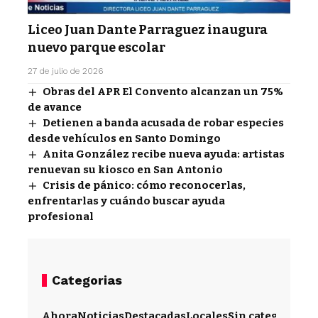
Liceo Juan Dante Parraguez inaugura
nuevo parque escolar
27 de julio de 2026
Obras del APR El Convento alcanzan un 75%
de avance
Detienen a banda acusada de robar especies
desde vehículos en Santo Domingo
Anita González recibe nueva ayuda: artistas
renuevan su kiosco en San Antonio
Crisis de pánico: cómo reconocerlas,
enfrentarlas y cuándo buscar ayuda
profesional
Categorias
Ahora
Noticias
Destacadas
Locales
Sin categoría
Im