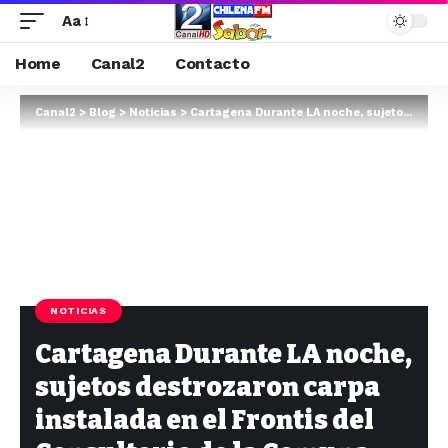
Aa
Home
Canal2
Contacto
Canal2
>
Blog
>
Noticias
>
Cartagena Durante LA noche, sujetos destrozaron carpa instalada en el Frontis del Consultorio de la Comuna Balneario.
NOTICIAS
Cartagena Durante LA noche,
sujetos destrozaron carpa
instalada en el Frontis del