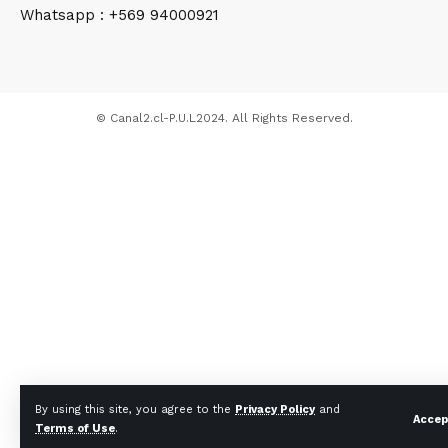
Whatsapp : +569 94000921
© Canal2.cl-P.U.L2024. All Rights Reserved.
By using this site, you agree to the
Privacy Policy
and
Accep
Terms of Use
.