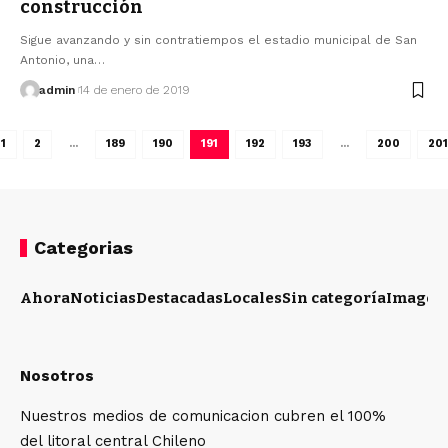
construcción
Sigue avanzando y sin contratiempos el estadio municipal de San
Antonio, una…
admin
14 de enero de 2019
1
2
…
189
190
191
192
193
…
200
201
Categorias
Ahora
Noticias
Destacadas
Locales
Sin categoría
Imagen
Nosotros
Nuestros medios de comunicacion cubren el 100%
del litoral central Chileno