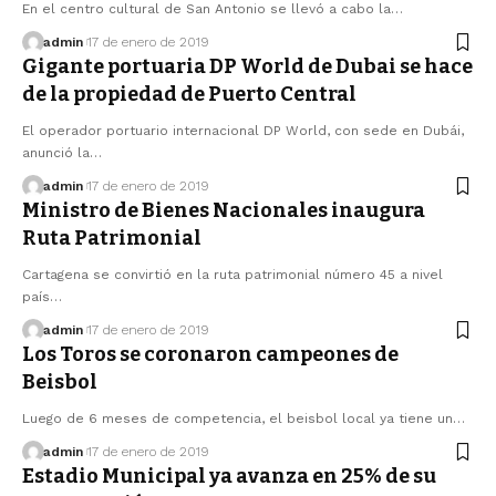
En el centro cultural de San Antonio se llevó a cabo la…
admin
17 de enero de 2019
Gigante portuaria DP World de Dubai se hace
de la propiedad de Puerto Central
El operador portuario internacional DP World, con sede en Dubái,
anunció la…
admin
17 de enero de 2019
Ministro de Bienes Nacionales inaugura
Ruta Patrimonial
Cartagena se convirtió en la ruta patrimonial número 45 a nivel
país…
admin
17 de enero de 2019
Los Toros se coronaron campeones de
Beisbol
Luego de 6 meses de competencia, el beisbol local ya tiene un…
admin
17 de enero de 2019
Estadio Municipal ya avanza en 25% de su