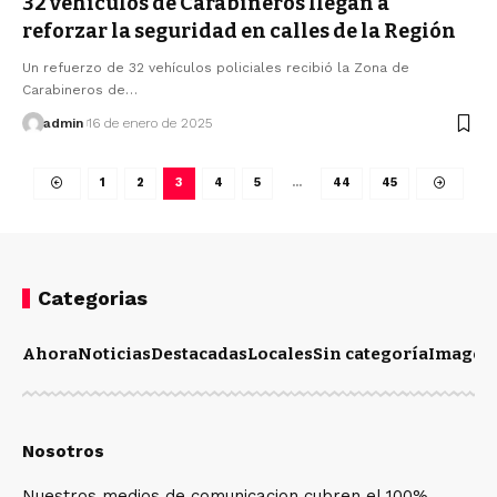
32 vehículos de Carabineros llegan a
reforzar la seguridad en calles de la Región
Un refuerzo de 32 vehículos policiales recibió la Zona de
Carabineros de…
admin
16 de enero de 2025
1
2
3
4
5
…
44
45
Categorias
Ahora
Noticias
Destacadas
Locales
Sin categoría
Imagen
Nosotros
Nuestros medios de comunicacion cubren el 100%