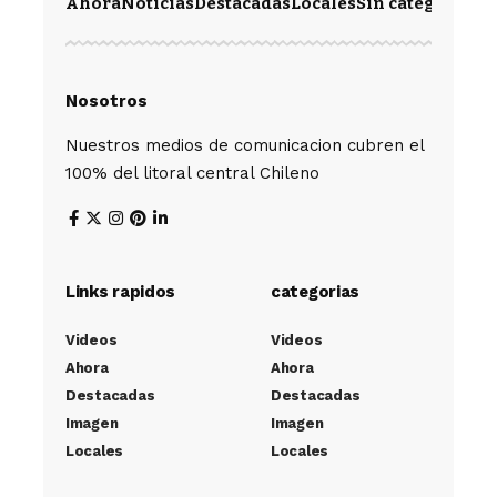
Ahora
Noticias
Destacadas
Locales
Sin categoría
Im
Nosotros
Nuestros medios de comunicacion cubren el
100% del litoral central Chileno
Links rapidos
categorias
Videos
Videos
Ahora
Ahora
Destacadas
Destacadas
Imagen
Imagen
Locales
Locales