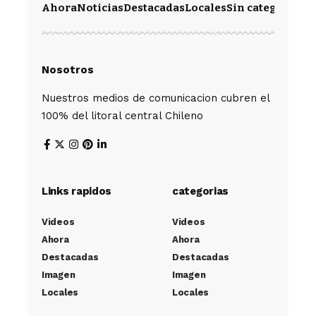
Ahora
Noticias
Destacadas
Locales
Sin categoría
Im
Nosotros
Nuestros medios de comunicacion cubren el
100% del litoral central Chileno
Links rapidos
categorias
Videos
Videos
Ahora
Ahora
Destacadas
Destacadas
Imagen
Imagen
Locales
Locales