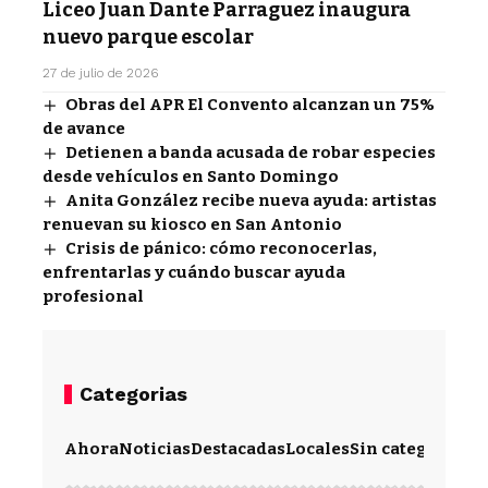
Liceo Juan Dante Parraguez inaugura
nuevo parque escolar
27 de julio de 2026
Obras del APR El Convento alcanzan un 75%
de avance
Detienen a banda acusada de robar especies
desde vehículos en Santo Domingo
Anita González recibe nueva ayuda: artistas
renuevan su kiosco en San Antonio
Crisis de pánico: cómo reconocerlas,
enfrentarlas y cuándo buscar ayuda
profesional
Categorias
Ahora
Noticias
Destacadas
Locales
Sin categoría
Im