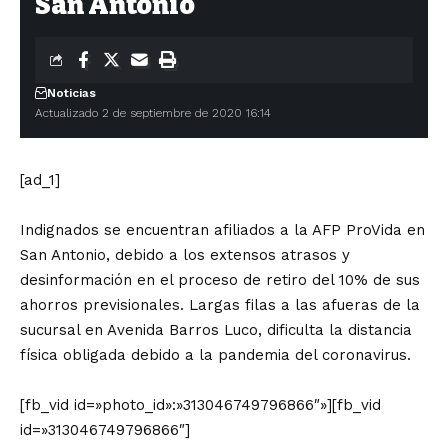
San Antonio
Noticias
Actualizado 2 de septiembre de 2020 16:14
[ad_1]
Indignados se encuentran afiliados a la AFP ProVida en
San Antonio, debido a los extensos atrasos y
desinformación en el proceso de retiro del 10% de sus
ahorros previsionales. Largas filas a las afueras de la
sucursal en Avenida Barros Luco, dificulta la distancia
física obligada debido a la pandemia del coronavirus.
[fb_vid id=»photo_id»:»313046749796866″»][fb_vid
id=»313046749796866″]