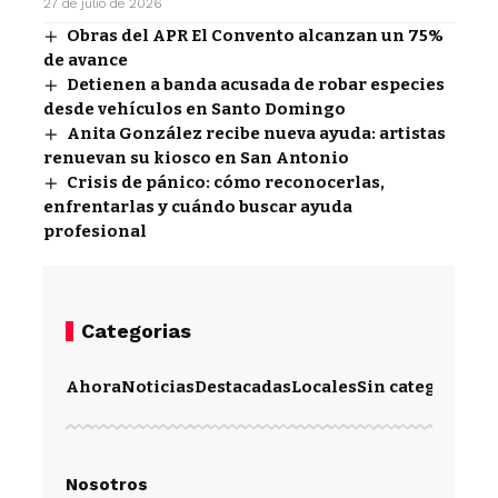
27 de julio de 2026
Obras del APR El Convento alcanzan un 75%
de avance
Detienen a banda acusada de robar especies
desde vehículos en Santo Domingo
Anita González recibe nueva ayuda: artistas
renuevan su kiosco en San Antonio
Crisis de pánico: cómo reconocerlas,
enfrentarlas y cuándo buscar ayuda
profesional
Categorias
Ahora
Noticias
Destacadas
Locales
Sin categoría
Im
Nosotros