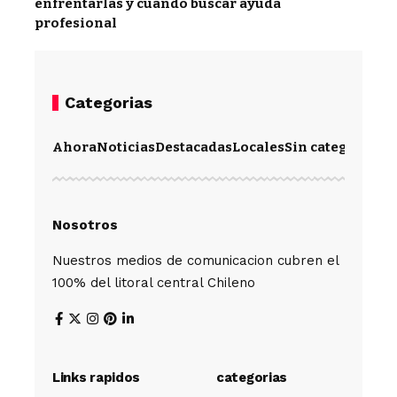
enfrentarlas y cuándo buscar ayuda
profesional
Categorias
Ahora
Noticias
Destacadas
Locales
Sin categoría
Im
Nosotros
Nuestros medios de comunicacion cubren el
100% del litoral central Chileno
Links rapidos
categorias