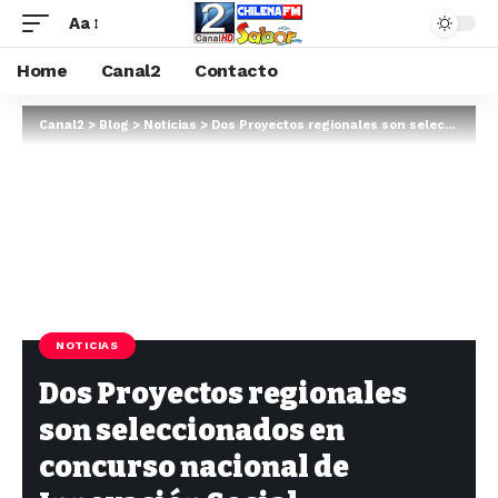
Aa
Home
Canal2
Contacto
Canal2
>
Blog
>
Noticias
>
Dos Proyectos regionales son seleccionados en concurso nacional de Innovación Social.
NOTICIAS
Dos Proyectos regionales
son seleccionados en
concurso nacional de