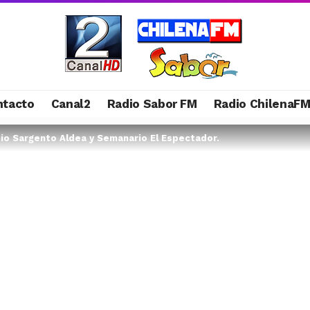
ntacto
Canal2
Radio Sabor FM
Radio ChilenaF
dio Sargento Aldea y Semanario El Espectador.