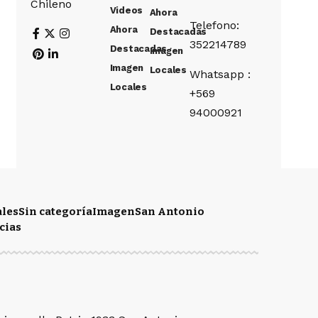
Chileno
Videos
Ahora
Telefono:
Ahora
Destacadas
352214789
Destacadas
Imagen
Imagen
Locales
Whatsapp :
Locales
+569
94000921
ales
Sin categoría
Imagen
San Antonio
cias