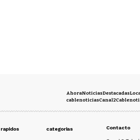
Ahora
Noticias
Destacadas
Loc
cablenoticias
Canal2
Cablenoti
Contacto
 rapidos
categorias