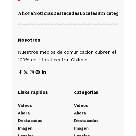
Ahora
Noticias
Destacadas
Locales
Sin categoría
Im
Nosotros
Nuestros medios de comunicacion cubren el
100% del litoral central Chileno
Links rapidos
categorias
Videos
Videos
Ahora
Ahora
Destacadas
Destacadas
Imagen
Imagen
Locales
Locales