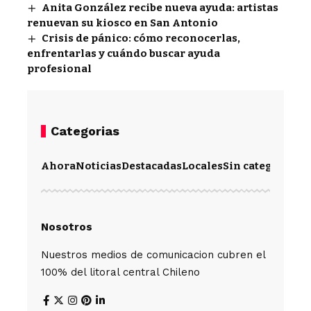
Anita González recibe nueva ayuda: artistas
renuevan su kiosco en San Antonio
Crisis de pánico: cómo reconocerlas,
enfrentarlas y cuándo buscar ayuda
profesional
Categorias
Ahora
Noticias
Destacadas
Locales
Sin categoría
Im
Nosotros
Nuestros medios de comunicacion cubren el
100% del litoral central Chileno