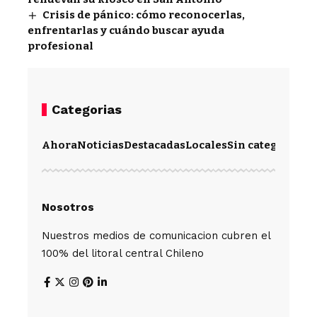
Crisis de pánico: cómo reconocerlas,
enfrentarlas y cuándo buscar ayuda
profesional
Categorias
Ahora
Noticias
Destacadas
Locales
Sin categoría
Im
Nosotros
Nuestros medios de comunicacion cubren el
100% del litoral central Chileno