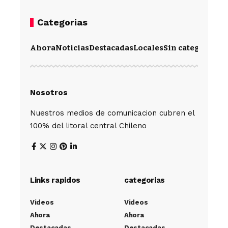
Categorias
Ahora
Noticias
Destacadas
Locales
Sin categoría
Im
Nosotros
Nuestros medios de comunicacion cubren el
100% del litoral central Chileno
Links rapidos
categorias
Videos
Videos
Ahora
Ahora
Destacadas
Destacadas