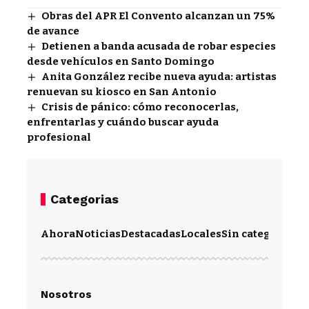
Obras del APR El Convento alcanzan un 75%
de avance
Detienen a banda acusada de robar especies
desde vehículos en Santo Domingo
Anita González recibe nueva ayuda: artistas
renuevan su kiosco en San Antonio
Crisis de pánico: cómo reconocerlas,
enfrentarlas y cuándo buscar ayuda
profesional
Categorias
Ahora
Noticias
Destacadas
Locales
Sin categoría
Im
Nosotros