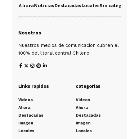
Ahora
Noticias
Destacadas
Locales
Sin categoría
Im
Nosotros
Nuestros medios de comunicacion cubren el
100% del litoral central Chileno
Links rapidos
categorias
Videos
Videos
Ahora
Ahora
Destacadas
Destacadas
Imagen
Imagen
Locales
Locales