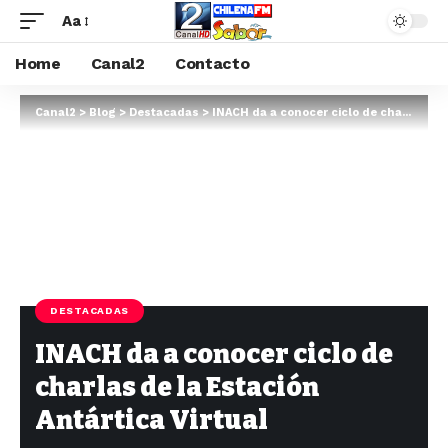
Aa
Home
Canal2
Contacto
Canal2
>
Blog
>
Destacadas
>
INACH da a conocer ciclo de charlas de la Estación Antártica Virtual
DESTACADAS
INACH da a conocer ciclo de
charlas de la Estación
Antártica Virtual