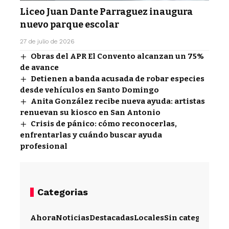
Liceo Juan Dante Parraguez inaugura
nuevo parque escolar
27 de julio de 2026
Obras del APR El Convento alcanzan un 75%
de avance
Detienen a banda acusada de robar especies
desde vehículos en Santo Domingo
Anita González recibe nueva ayuda: artistas
renuevan su kiosco en San Antonio
Crisis de pánico: cómo reconocerlas,
enfrentarlas y cuándo buscar ayuda
profesional
Categorias
Ahora
Noticias
Destacadas
Locales
Sin categoría
Im