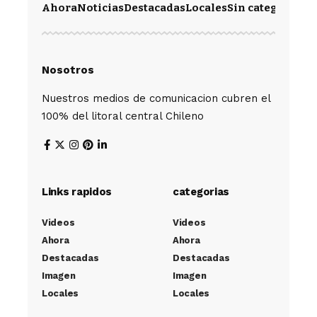
Ahora
Noticias
Destacadas
Locales
Sin categoría
Im
Nosotros
Nuestros medios de comunicacion cubren el
100% del litoral central Chileno
Links rapidos
categorias
Videos
Videos
Ahora
Ahora
Destacadas
Destacadas
Imagen
Imagen
Locales
Locales