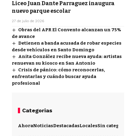
Liceo Juan Dante Parraguez inaugura
nuevo parque escolar
27 de julio de 2026
Obras del APR El Convento alcanzan un 75%
de avance
Detienen a banda acusada de robar especies
desde vehículos en Santo Domingo
Anita González recibe nueva ayuda: artistas
renuevan su kiosco en San Antonio
Crisis de pánico: cómo reconocerlas,
enfrentarlas y cuándo buscar ayuda
profesional
Categorias
Ahora
Noticias
Destacadas
Locales
Sin categoría
Im