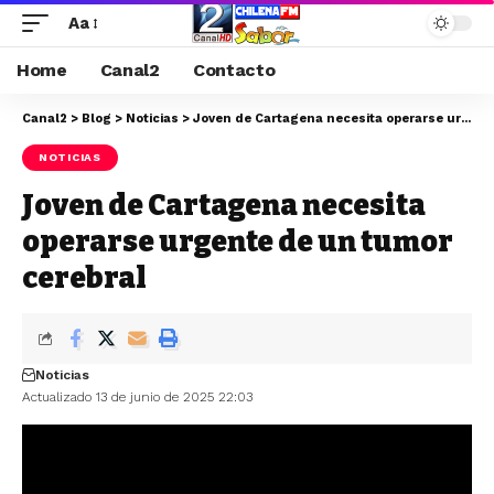
Aa
Home
Canal2
Contacto
Canal2
>
Blog
>
Noticias
>
Joven de Cartagena necesita operarse urgente de un tumor cerebral
NOTICIAS
Joven de Cartagena necesita
operarse urgente de un tumor
cerebral
Noticias
Actualizado 13 de junio de 2025 22:03