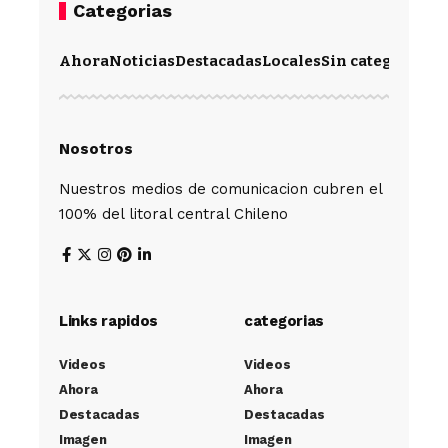
Categorias
Ahora
Noticias
Destacadas
Locales
Sin categoría
Im
Nosotros
Nuestros medios de comunicacion cubren el
100% del litoral central Chileno
Links rapidos
categorias
Videos
Videos
Ahora
Ahora
Destacadas
Destacadas
Imagen
Imagen