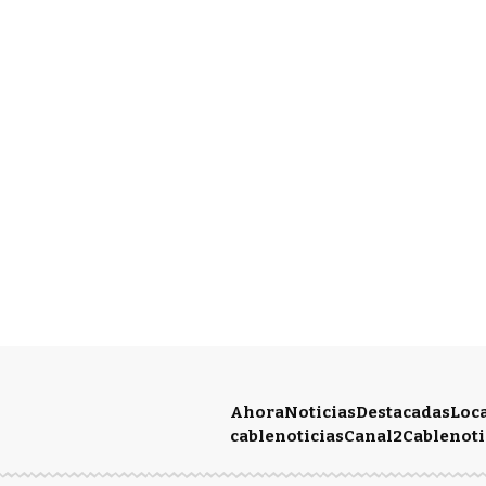
Ahora
Noticias
Destacadas
Loc
cablenoticias
Canal2
Cablenoti