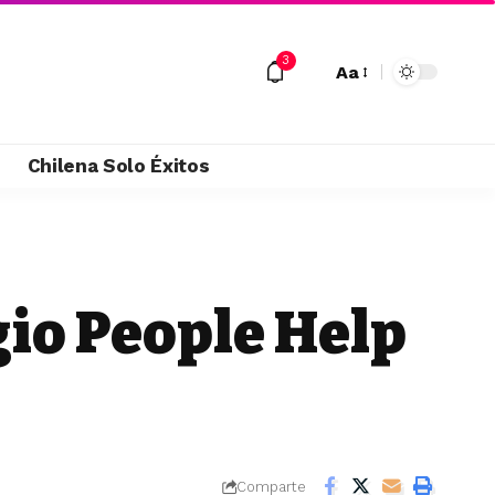
3
Aa
M
Chilena Solo Éxitos
gio People Help
Comparte