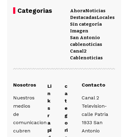
Categorias
Ahora
Noticias
Destacadas
Locales
Sin categoría
Imagen
San Antonio
cablenoticias
Canal2
Cablenoticias
Nosotros
Contacto
Li
c
n
a
Nuestros
Canal 2
k
t
medios
Television-
s
e
de
calle Patria
r
g
comunicacion
1933 San
a
o
pi
ri
cubren
Antonio