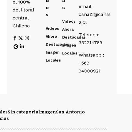
d
a
el 100%
email:
o
s
del litoral
canal2@canal
s
central
Videos
2.cl
Chileno
Videos
Ahora
Telefono:
Ahora
Destacadas
352214789
Destacadas
Imagen
Imagen
Locales
Whatsapp :
Locales
+569
94000921
ales
Sin categoría
Imagen
San Antonio
cias