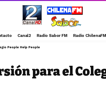
ntacto
Canal2
Radio Sabor FM
Radio ChilenaF
olegio People Help People
rsión para el Cole